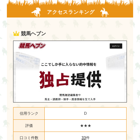
アクセスランキング
競馬ヘブン
信用ランク
D
評価
★★★
口コミ件数
33
件