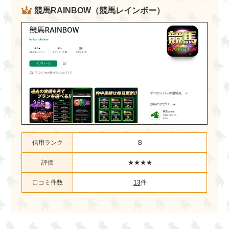
競馬RAINBOW（競馬レインボー）
信用ランク
B
評価
★★★★
口コミ件数
13
件