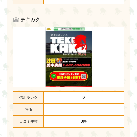
テキカク
信用ランク
D
評価
口コミ件数
0
件