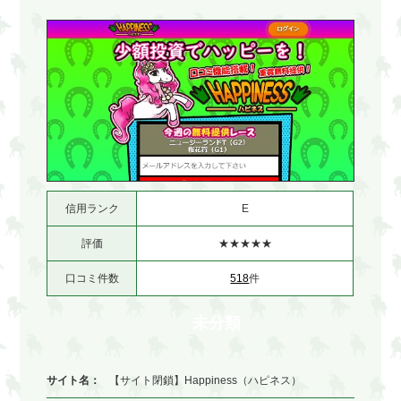
信用ランク
E
評価
★★★★★
口コミ件数
518
件
未分類
サイト名：
【サイト閉鎖】Happiness（ハピネス）