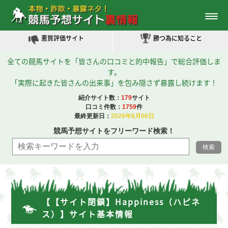
利用者的中レポート
優良評価サイト
悪質評価サイト
勝つ為に知ること
全ての競馬サイトを「皆さんの口コミと的中報告」で総合評価しま
す。
「実際に起きた皆さんの出来事」を包み隠さず暴露し続けます！
紹介サイト数：
179
サイト
口コミ件数：
1759
件
最終更新日：
2026年8月06日
競馬予想サイトをフリーワード検索！
【【サイト閉鎖】Happiness（ハピネ
ス）】サイト基本情報