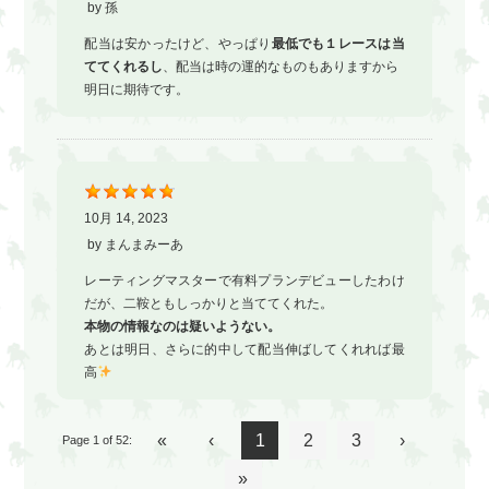
by
孫
配当は安かったけど、やっぱり
最低でも１レースは当
ててくれるし
、配当は時の運的なものもありますから
明日に期待です。
10月 14, 2023
by
まんまみーあ
レーティングマスターで有料プランデビューしたわけ
だが、二鞍ともしっかりと当ててくれた。
本物の情報なのは疑いようない。
あとは明日、さらに的中して配当伸ばしてくれれば最
高
«
‹
1
2
3
›
Page 1 of 52:
»