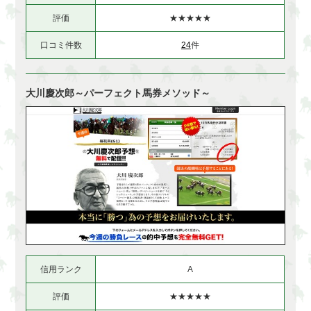
評価
★★★★★
口コミ件数
24
件
大川慶次郎～パーフェクト馬券メソッド～
信用ランク
A
評価
★★★★★