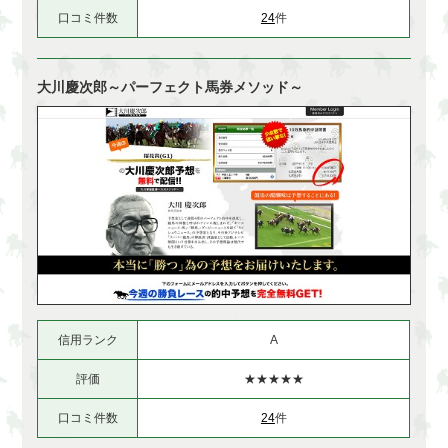
口コミ件数
24
件
大川慶次郎～パーフェクト馬券メソッド～
信用ランク
A
評価
★★★★★
口コミ件数
24
件