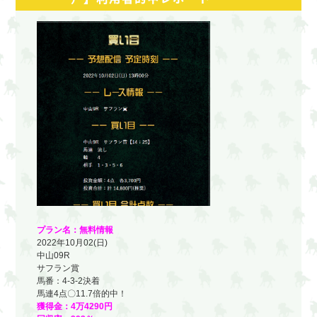
プラン名：無料情報
2022年10月02(日)
中山09R
サフラン賞
馬番：4-3-2決着
馬連4点〇11.7倍的中！
獲得金：4万4290円