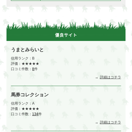
優良サイト
うまとみらいと
信用ランク：B
評価：★★★★★
口コミ件数：
8
件
詳細はコチラ
馬券コレクション
信用ランク：A
評価：★★★★★
口コミ件数：
134
件
詳細はコチラ