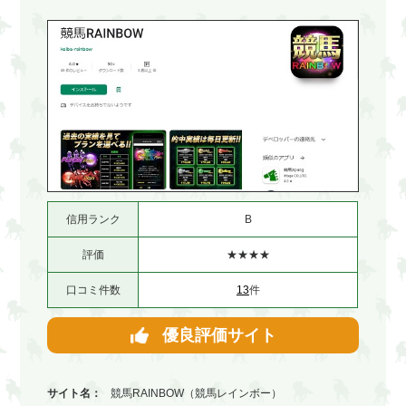
信用ランク
B
評価
★★★★
口コミ件数
13
件
優良評価サイト
サイト名：
競馬RAINBOW（競馬レインボー）