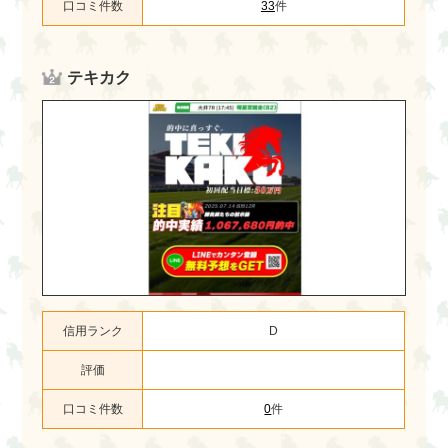
口コミ件数
33
件
テキカク
信用ランク
D
評価
口コミ件数
0
件