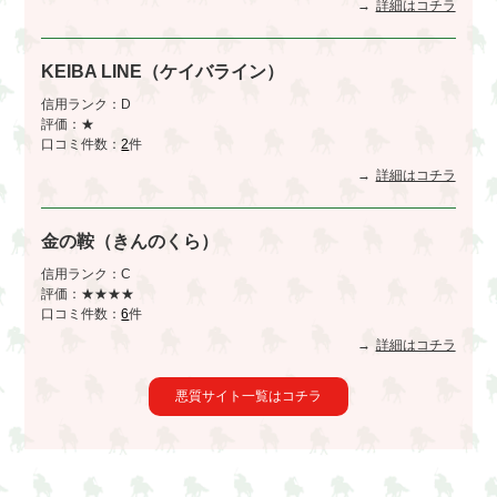
詳細はコチラ
KEIBA LINE（ケイバライン）
信用ランク：D
評価：★
口コミ件数：
2
件
詳細はコチラ
金の鞍（きんのくら）
信用ランク：C
評価：★★★★
口コミ件数：
6
件
詳細はコチラ
悪質サイト一覧はコチラ