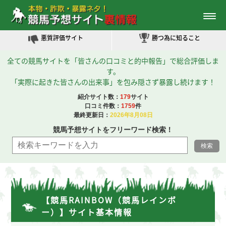
利用者的中レポート
優良評価サイト
悪質評価サイト
勝つ為に知ること
全ての競馬サイトを「皆さんの口コミと的中報告」で総合評価しま
す。
「実際に起きた皆さんの出来事」を包み隠さず暴露し続けます！
紹介サイト数：
179
サイト
口コミ件数：
1759
件
最終更新日：
2026年8月08日
競馬予想サイトをフリーワード検索！
【競馬RAINBOW（競馬レインボ
ー）】サイト基本情報