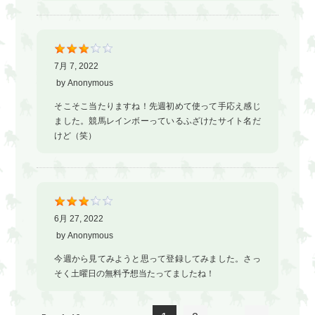
7月 7, 2022
by
Anonymous
そこそこ当たりますね！先週初めて使って手応え感じ
ました。競馬レインボーっているふざけたサイト名だ
けど（笑）
6月 27, 2022
by
Anonymous
今週から見てみようと思って登録してみました。さっ
そく土曜日の無料予想当たってましたね！