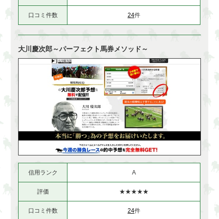
口コミ件数
24
件
大川慶次郎～パーフェクト馬券メソッド～
信用ランク
A
評価
★★★★★
口コミ件数
24
件