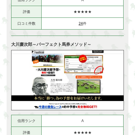
信用ランク
A
評価
★★★★★
口コミ件数
24
件
大川慶次郎～パーフェクト馬券メソッド～
信用ランク
A
評価
★★★★★