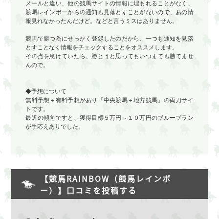
メールと違い、他の競馬サイトの情報に埋もれることがなく、
競馬レインボーからの通知も見落とすことがないので、あの情
報見れなかったんだけど。などと言うミスはありません。
競馬で勝つ為にせっかく登録したのだから、一つも通知を見落
とすことなく情報をチェックすることをオススメします。
その点を怠けていたら、勝とうと思ってもいつまでも勝てませ
んので。
◆予想について
無料予想＋有料予想があり「中央競馬＋地方競馬」の両刀サイ
トです。
最近の傾向ですと、獲得目標５万円～１０万円のブループラン
が手応えありでした。
【競馬RAINBOW（競馬レインボ
ー）】口コミを投稿する