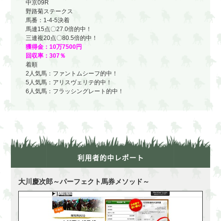
中京09R
野路菊ステークス
馬番：1-4-5決着
馬連15点〇27.0倍的中！
三連複20点〇80.5倍的中！
獲得金：10万7500円
回収率：307％
着順
2人気馬：ファントムシーフ的中！
5人気馬：アリスヴェリテ的中！
6人気馬：フラッシングレート的中！
利用者的中レポート
大川慶次郎～パーフェクト馬券メソッド～