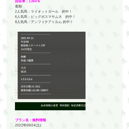
回収率：1364％
着順
2人気馬：ライオットガール 的中！
6人気馬：ビッグボスマサムネ 的中！
8人気馬：アンフィテアトルム 的中！
プラン名：無料情報
2022年09/24(土)