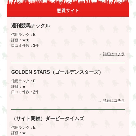
悪質サイト
週刊競馬ナックル
信用ランク：E
評価：★★
口コミ件数：
3
件
詳細はコチラ
GOLDEN STARS（ゴールデンスターズ）
信用ランク：E
評価：★
口コミ件数：
2
件
詳細はコチラ
（サイト閉鎖）ダービータイムズ
信用ランク：E
評価：★