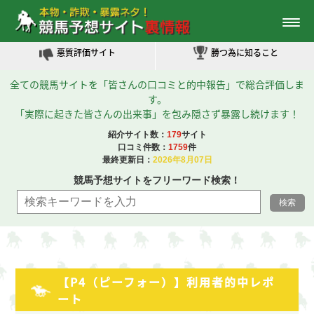
利用者的中レポート
優良評価サイト
悪質評価サイト
勝つ為に知ること
全ての競馬サイトを「皆さんの口コミと的中報告」で総合評価しま
す。
「実際に起きた皆さんの出来事」を包み隠さず暴露し続けます！
紹介サイト数：
179
サイト
口コミ件数：
1759
件
最終更新日：
2026年8月07日
競馬予想サイトをフリーワード検索！
【P4（ピーフォー）】利用者的中レポ
ート