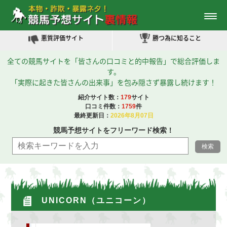
利用者的中レポート
優良評価サイト
悪質評価サイト
勝つ為に知ること
全ての競馬サイトを「皆さんの口コミと的中報告」で総合評価しま
す。
「実際に起きた皆さんの出来事」を包み隠さず暴露し続けます！
紹介サイト数：
179
サイト
口コミ件数：
1759
件
最終更新日：
2026年8月07日
競馬予想サイトをフリーワード検索！
UNICORN（ユニコーン）