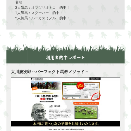
着順
2人気馬：オマツリオトコ 的中！
1人気馬：スクーバー 的中！
5人気馬：ルーカスミノル 的中！
利用者的中レポート
大川慶次郎～パーフェクト馬券メソッド～