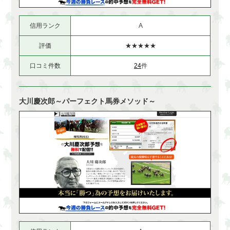
信用ランク
A
評価
★★★★★
口コミ件数
24
件
大川慶次郎～パーフェクト馬券メソッド～