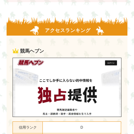
アクセスランキング
競馬ヘブン
信用ランク
D