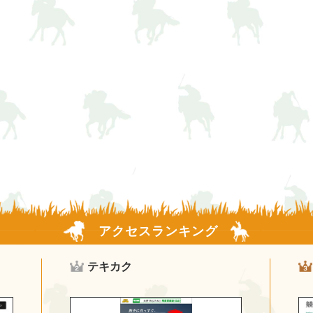
アクセスランキング
テキカク