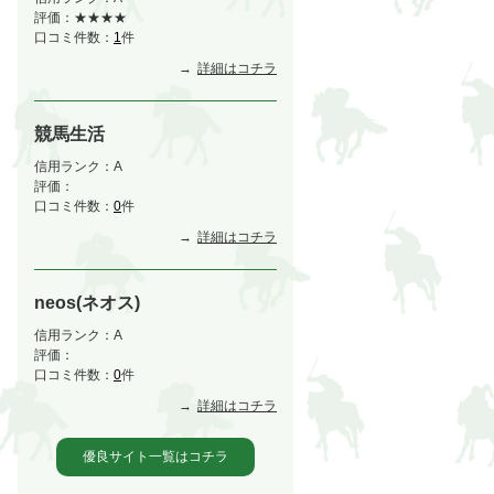
評価：★★★★
口コミ件数：
1
件
詳細はコチラ
競馬生活
信用ランク：A
評価：
口コミ件数：
0
件
詳細はコチラ
neos(ネオス)
信用ランク：A
評価：
口コミ件数：
0
件
詳細はコチラ
優良サイト一覧はコチラ