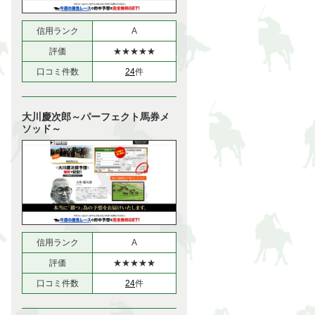
信用ランク
A
評価
★★★★★
口コミ件数
24
件
大川慶次郎～パーフェクト馬券メ
ソッド～
信用ランク
A
評価
★★★★★
口コミ件数
24
件