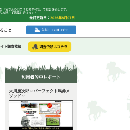
を「皆さんの口コミと的中報告」で総合評価します。
包み隠さず暴露し続けます！
最終更新日：
2026年8月07日
ること
競艇口コミはコチラ
サイト調査依頼
調査依頼はコチラ
利用者的中レポート
大川慶次郎～パーフェクト馬券メ
ソッド～