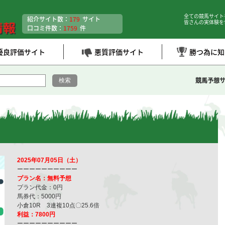
全ての競馬サイト
紹介サイト数：
179
サイト
皆さんの実体験を
口コミ件数：
1759
件
優良評価サイト
悪質評価サイト
勝つ為に知
競馬予想
2025年07月05日（土）
ーーーーーーーーーー
プラン名：無料予想
プラン代金：0円
馬券代：5000円
小倉10R 3連複10点〇25.6倍
利益：7800円
ーーーーーーーーーー