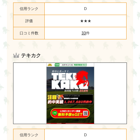
信用ランク
D
評価
★★★
口コミ件数
33
件
テキカク
信用ランク
D