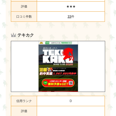
評価
★★★
口コミ件数
33
件
テキカク
信用ランク
D
評価