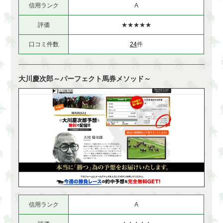
信用ランク
A
評価
★★★★★
口コミ件数
24
件
大川慶次郎～パーフェクト馬券メソッド～
信用ランク
A