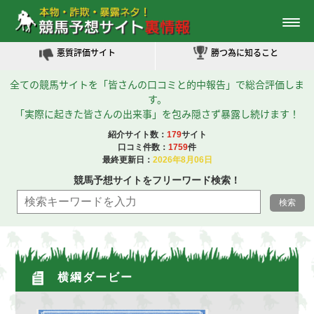
利用者的中レポート
優良評価サイト
悪質評価サイト
勝つ為に知ること
全ての競馬サイトを「皆さんの口コミと的中報告」で総合評価しま
す。
「実際に起きた皆さんの出来事」を包み隠さず暴露し続けます！
紹介サイト数：
179
サイト
口コミ件数：
1759
件
最終更新日：
2026年8月06日
競馬予想サイトをフリーワード検索！
横綱ダービー