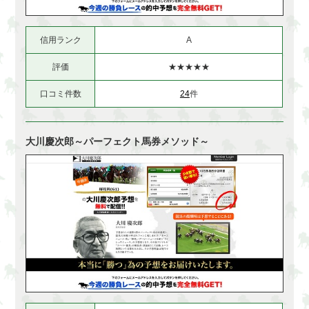
信用ランク
A
評価
★★★★★
口コミ件数
24
件
大川慶次郎～パーフェクト馬券メソッド～