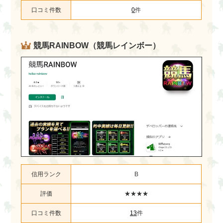
口コミ件数
0
件
競馬RAINBOW（競馬レインボー）
信用ランク
B
評価
★★★★
口コミ件数
13
件