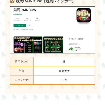
競馬RAINBOW（競馬レインボー）
信用ランク
B
評価
★★★★
口コミ件数
13
件