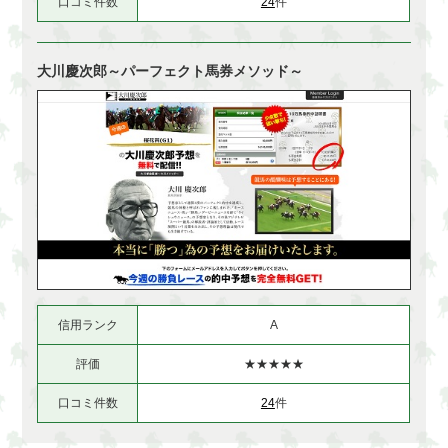
口コミ件数
24
件
大川慶次郎～パーフェクト馬券メソッド～
信用ランク
A
評価
★★★★★
口コミ件数
24
件