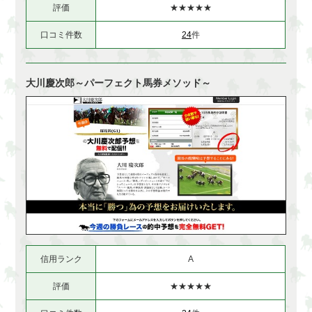
評価
★★★★★
口コミ件数
24
件
大川慶次郎～パーフェクト馬券メソッド～
信用ランク
A
評価
★★★★★