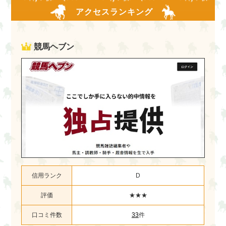
アクセスランキング
競馬ヘブン
信用ランク
D
評価
★★★
口コミ件数
33
件