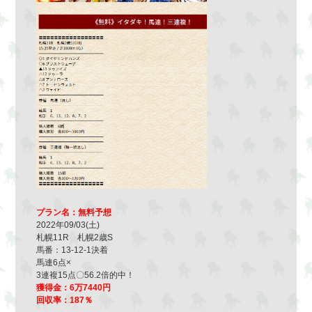
プラン名：無料予想
2022年09/03(土)
札幌11R 札幌2歳S
馬番：13-12-1決着
馬連6点×
3連複15点〇56.2倍的中！
獲得金：6万7440円
回収率：187％