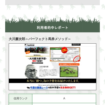
利用者的中レポート
大川慶次郎～パーフェクト馬券メソッド～
信用ランク
A