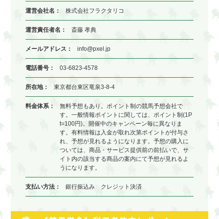
運営会社名：
株式会社フラクタリコ
運営責任者名：
斎藤 孝典
メールアドレス：
info@pxel.jp
電話番号：
03-6823-4578
所在地：
東京都台東区竜泉3-8-4
料金体系：
無料予想もあり。ポイント制の競馬予想会社で
す。一般情報ポイントに関しては、ポイント制(1P
t=100円)。開催中のキャンペーン毎に異なりま
す。有料情報は入金が取れ次第ポイントが付与さ
れ、予想が見れるようになります。予想の購入に
ついては、商品・サービス提供前の前払いで、サ
イト内の該当する商品の案内にて予想が見れるよ
うになります。
支払い方法：
銀行振込み クレジット決済