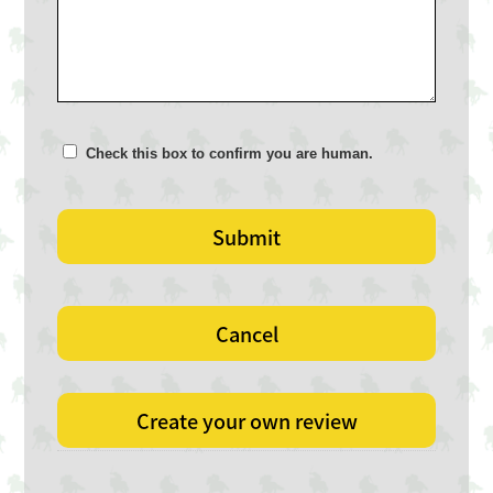
Check this box to confirm you are human.
Submit
Cancel
Create your own review