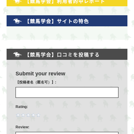
【競馬学会】利用者的中レポート
【競馬学会】サイトの特色
【競馬学会】口コミを投稿する
Submit your review
【投稿者名（匿名可）】:
Rating:
Review: