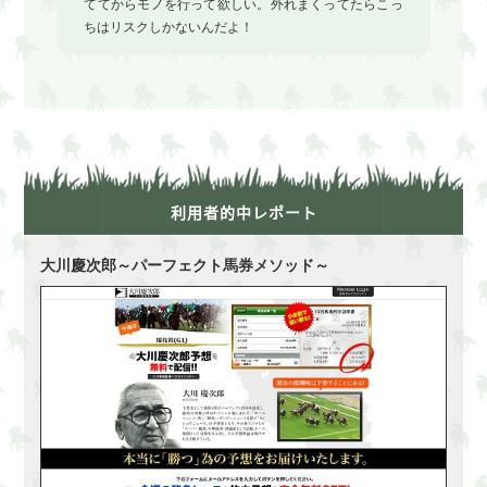
ててからモノを行って欲しい。外れまくってたらこっ
ちはリスクしかないんだよ！
利用者的中レポート
大川慶次郎～パーフェクト馬券メソッド～