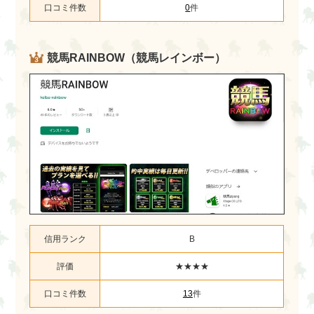
口コミ件数
0
件
競馬RAINBOW（競馬レインボー）
信用ランク
B
評価
★★★★
口コミ件数
13
件