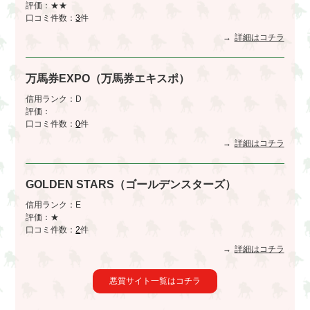
評価：★★
口コミ件数：
3
件
詳細はコチラ
万馬券EXPO（万馬券エキスポ）
信用ランク：D
評価：
口コミ件数：
0
件
詳細はコチラ
GOLDEN STARS（ゴールデンスターズ）
信用ランク：E
評価：★
口コミ件数：
2
件
詳細はコチラ
悪質サイト一覧はコチラ