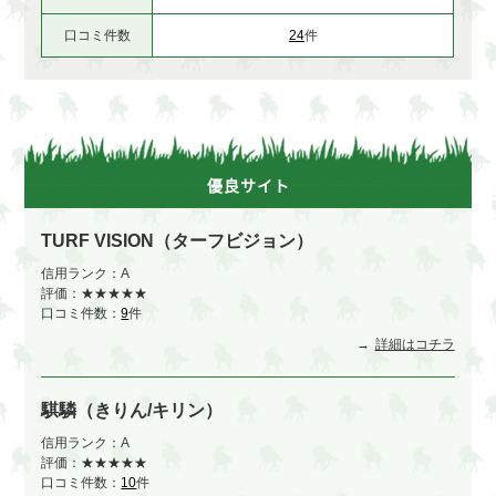
口コミ件数
24
件
優良サイト
TURF VISION（ターフビジョン）
信用ランク：A
評価：★★★★★
口コミ件数：
9
件
詳細はコチラ
騏驎（きりん/キリン）
信用ランク：A
評価：★★★★★
口コミ件数：
10
件