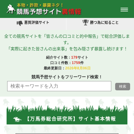
利用者的中レポート
優良評価サイト
悪質評価サイト
勝つ為に知ること
全ての競馬サイトを「皆さんの口コミと的中報告」で総合評価しま
す。
「実際に起きた皆さんの出来事」を包み隠さず暴露し続けます！
紹介サイト数：
179
サイト
口コミ件数：
1759
件
最終更新日：
2026年8月06日
競馬予想サイトをフリーワード検索！
【万馬券総合研究所】サイト基本情報