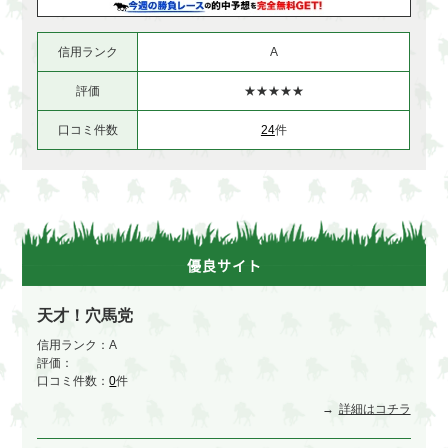
信用ランク
A
評価
★★★★★
口コミ件数
24
件
優良サイト
天才！穴馬党
信用ランク：A
評価：
口コミ件数：
0
件
詳細はコチラ