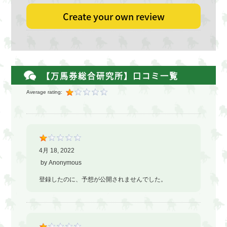
Create your own review
【万馬券総合研究所】口コミ一覧
Average rating:
4月 18, 2022
by
Anonymous
登録したのに、予想が公開されませんでした。