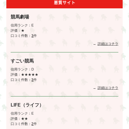
悪質サイト
競馬劇場
信用ランク：E
評価：★
口コミ件数：
3
件
詳細はコチラ
すごい競馬
信用ランク：D
評価：★★★★★
口コミ件数：
3
件
詳細はコチラ
LIFE（ライフ）
信用ランク：E
評価：★★
口コミ件数：
2
件