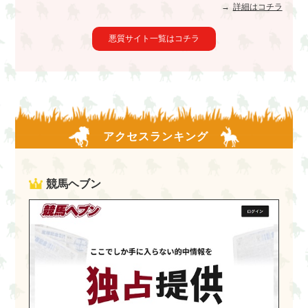
詳細はコチラ
悪質サイト一覧はコチラ
アクセスランキング
競馬ヘブン