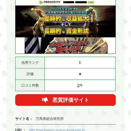
信用ランク
E
評価
★
口コミ件数
2
件
悪質評価サイト
サイト名：
万馬券総合研究所
URL：
http://manbaken-sogou-kenkyujo.jp