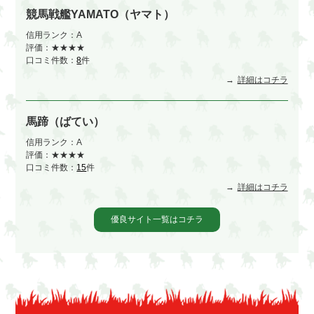
競馬戦艦YAMATO（ヤマト）
信用ランク：A
評価：★★★★
口コミ件数：
8
件
詳細はコチラ
馬蹄（ばてい）
信用ランク：A
評価：★★★★
口コミ件数：
15
件
詳細はコチラ
優良サイト一覧はコチラ